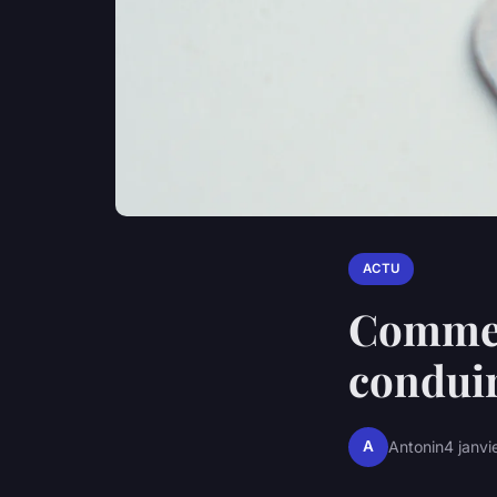
ACTU
Commen
conduir
A
Antonin
4 janvi