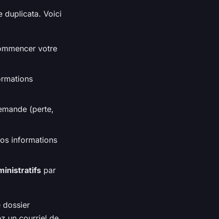
 duplicata. Voici
commencer votre
ormations
demande (perte,
vos informations
ministratifs
par
 dossier
z un courriel de