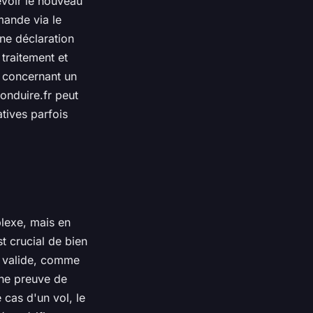
evoir le nouveau
mande via le
une déclaration
 traitement et
e concernant un
onduire.fr peut
tives parfois
lexe, mais en
t crucial de bien
é valide, comme
Une preuve de
 cas d'un vol, le