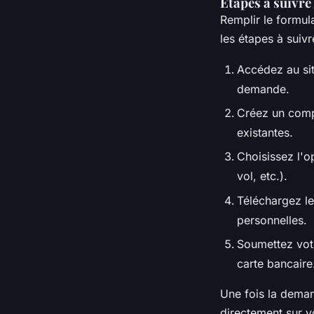
Étapes à suivre
Remplir le formul
les étapes à suivr
Accédez au si
demande.
Créez un comp
existantes.
Choisissez l'o
vol, etc.).
Téléchargez le
personnelles.
Soumettez vot
carte bancaire
Une fois la deman
directement sur v