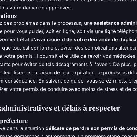
 fois votre demande approuvée.
rations
ez des problèmes dans le processus, une
assistance admini
 pour vous guider, soit en ligne, soit via une ligne télépho
rifier l'
état d'avancement de votre demande de duplica
 que tout est conforme et éviter des complications ultérieu
 votre permis, il pourrait être utile de revoir vos méthodes
nts pour éviter de tels désagréments à l'avenir. De plus, 
 leur licence en raison de leur expiration, le processus dif
en conséquence. En suivant ce guide, vous serez mieux pré
pérer votre permis de conduire avec moins de stress et de c
dministratives et délais à respecter
 préfecture
ve dans la situation
délicate de perdre son permis de con
tre les démarches à entreprendre. La première étape consi