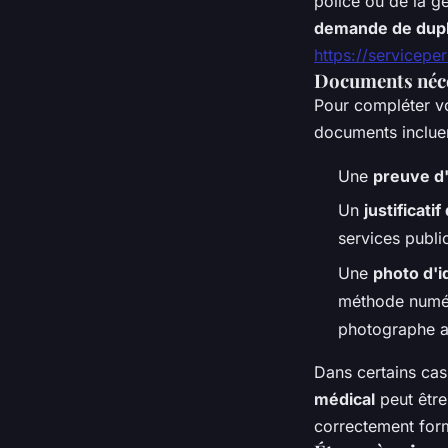
police ou de la g
demande de dupl
https://servicepe
Documents néce
Pour compléter vo
documents incluen
Une
preuve d'
Un
justificati
services publi
Une
photo d'i
méthode numér
photographe a
Dans certains cas
médical
peut être
correctement form