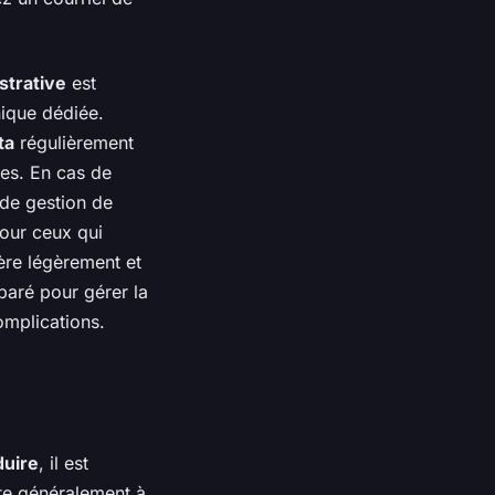
strative
est
nique dédiée.
ta
régulièrement
res. En cas de
 de gestion de
pour ceux qui
fère légèrement et
paré pour gérer la
omplications.
duire
, il est
ste généralement à