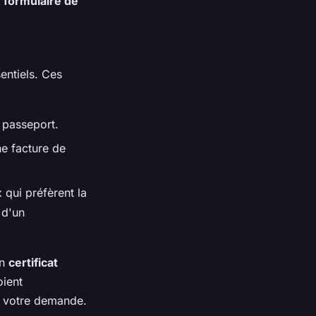
n
formulaire de
entiels. Ces
n passeport.
ne facture de
qui préfèrent la
 d'un
un
certificat
oient
de votre demande.