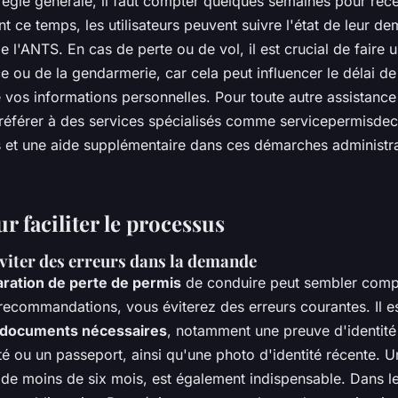
 règle générale, il faut compter quelques semaines pour rec
 ce temps, les utilisateurs peuvent suivre l'état de leur de
 l'ANTS. En cas de perte ou de vol, il est crucial de faire 
e ou de la gendarmerie, car cela peut influencer le délai de
é vos informations personnelles. Pour toute autre assistanc
référer à des services spécialisés comme servicepermisdec
ls et une aide supplémentaire dans ces démarches administra
r faciliter le processus
viter des erreurs dans la demande
aration de perte de permis
de conduire peut sembler comp
 recommandations, vous éviterez des erreurs courantes. Il es
documents nécessaires
, notamment une preuve d'identit
ité ou un passeport, ainsi qu'une photo d'identité récente. 
 de moins de six mois, est également indispensable. Dans le