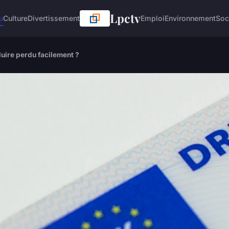
Lpctv
u
Culture
Divertissement
Emploi
Environnement
Soc
uire perdu facilement ?