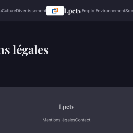
Lpctv
u
Culture
Divertissement
Emploi
Environnement
Soc
s légales
Lpctv
Mentions légales
Contact