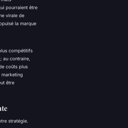
ui pourraient être
e virale de
ropulsé la marque
lus compétitifs
; au contraire,
de coûts plus
e marketing
ut être
nte
re stratégie.