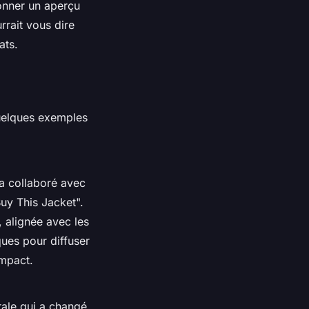
donner un aperçu
rrait vous dire
ats.
uelques exemples
 a collaboré avec
uy This Jacket".
 alignée avec les
ques pour diffuser
impact.
rale qui a changé