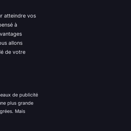
 atteindre vos
 pensé à
avantages
ous allons
lé de votre
seaux de publicité
une plus grande
grées. Mais