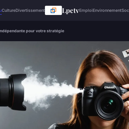
Lpctv
u
Culture
Divertissement
Emploi
Environnement
Soc
ndépendante pour votre stratégie