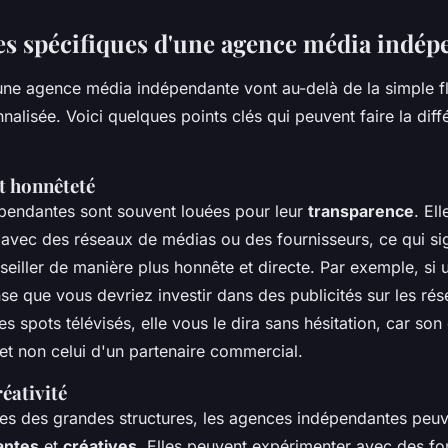
es spécifiques d'une agence média indép
ne agence média indépendante vont au-delà de la simple fle
nalisée. Voici quelques points clés qui peuvent faire la dif
t honnêteté
pendantes sont souvent louées pour leur
transparence
. El
s avec des réseaux de médias ou des fournisseurs, ce qui sig
eiller de manière plus honnête et directe. Par exemple, si
e que vous devriez investir dans des publicités sur les ré
s spots télévisés, elle vous le dira sans hésitation, car son 
 et non celui d'un partenaire commercial.
éativité
tes des grandes structures, les agences indépendantes peuv
antes
et
créatives
. Elles peuvent expérimenter avec des f