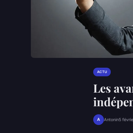
ACTU
Les ava
indépen
A
Antonin
5 févri