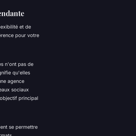
endante
xibilité et de
férence pour votre
les n'ont pas de
nifie qu'elles
 une agence
seaux sociaux
objectif principal
ent se permettre
ormats