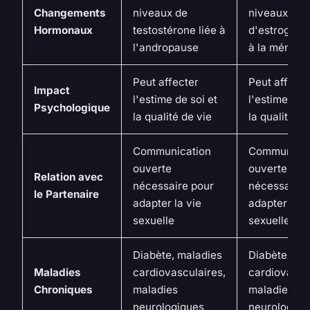
Changements
niveaux de
niveaux
Hormonaux
testostérone liée à
d'estrogènes
l'andropause
à la ménop
Peut affecter
Peut affecte
Impact
l'estime de soi et
l'estime de s
Psychologique
la qualité de vie
la qualité de
Communication
Communicat
ouverte
ouverte
Relation avec
nécessaire pour
nécessaire 
le Partenaire
adapter la vie
adapter la v
sexuelle
sexuelle
Diabète, maladies
Diabète, ma
Maladies
cardiovasculaires,
cardiovascu
Chroniques
maladies
maladies
neurologiques
neurologiqu