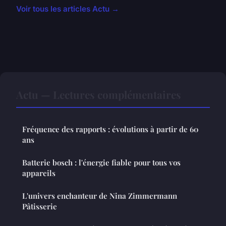
Voir tous les articles Actu →
Actu — Lectures complémentaires
Fréquence des rapports : évolutions à partir de 60
ans
Batterie bosch : l'énergie fiable pour tous vos
appareils
L'univers enchanteur de Nina Zimmermann
Pâtisserie