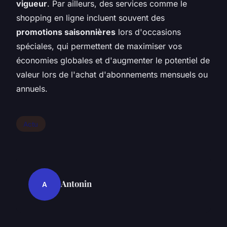
vigueur
. Par ailleurs, des services comme le
shopping en ligne incluent souvent des
promotions saisonnières
lors d'occasions
spéciales, qui permettent de maximiser vos
économies globales et d'augmenter le potentiel de
valeur lors de l'achat d'abonnements mensuels ou
annuels.
Actu
Antonin
A