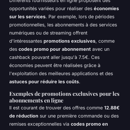
Différents fournisseurs en ligne proposent des
opportunités variées pour réaliser des
économies
sur les services
. Par exemple, lors de périodes
promotionnelles, les abonnements à des services
numériques ou de streaming offrent
d'intéressantes
promotions exclusives
, comme
des
codes promo pour abonnement
avec un
cashback pouvant aller jusqu'à 7.5€. Ces
économies peuvent être réalisées grâce à
l'exploitation des meilleures applications et des
astuces pour réduire les coûts
.
Exemples de promotions exclusives pour les
abonnements en ligne
Il est courant de trouver des offres comme
12.88€
de réduction
sur une première commande ou des
remises exceptionnelles via
codes promo en