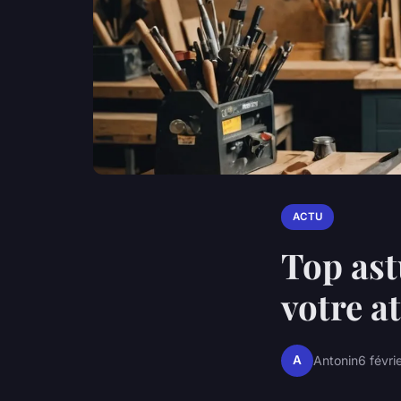
ACTU
Top ast
votre a
A
Antonin
6 févri