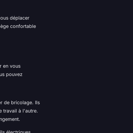
vous déplacer
iège confortable
er en vous
ous pouvez
r de bricolage. Ils
travail à l'autre.
angement.
ls électriques,