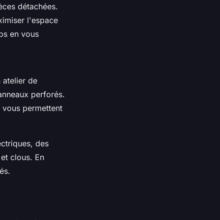
pièces détachées.
ximiser l'espace
mps en vous
 atelier de
panneaux perforés.
ls vous permettent
ctriques, des
et clous. En
és.