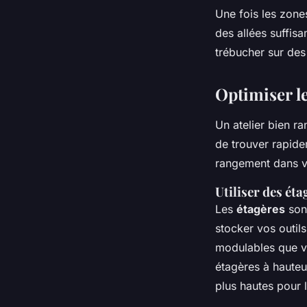
Une fois les zones
des
allées
suffisa
trébucher sur des
Optimiser l
Un atelier bien r
de trouver rapid
rangement dans vo
Utiliser des éta
Les
étagères
sont
stocker vos outil
modulables que vo
étagères à hauteu
plus hautes pour l