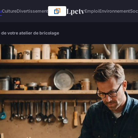
Lpctv
u
Culture
Divertissement
Emploi
Environnement
Soc
de votre atelier de bricolage