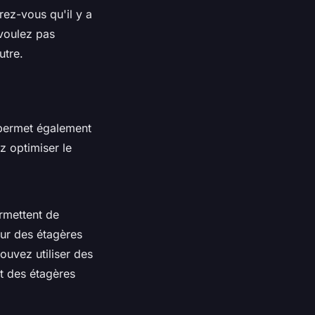
urez-vous qu'il y a
voulez pas
utre.
s permet également
 optimiser le
ermettent de
our des étagères
uvez utiliser des
t des étagères