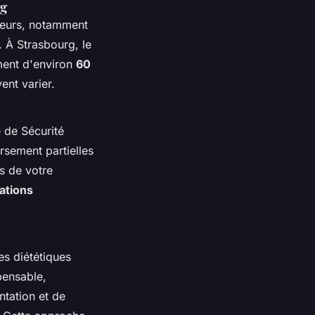
rg
cteurs, notamment
. À Strasbourg, le
ment d'environ
60
ent varier.
e de Sécurité
sement partielles
s de votre
ations
es diététiques
pensable,
ntation et de