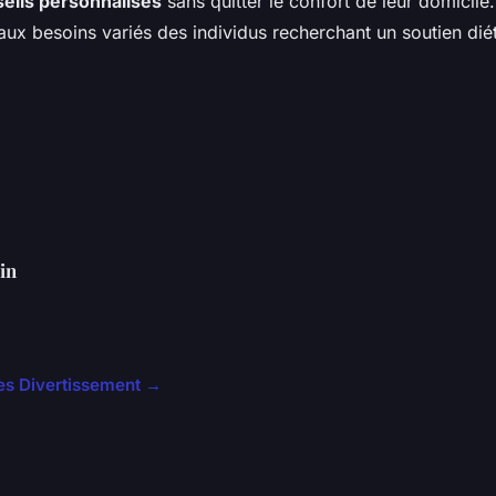
eils personnalisés
sans quitter le confort de leur domicil
x besoins variés des individus recherchant un soutien dié
in
cles Divertissement →