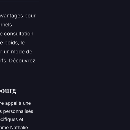
’avantages pour
nnels
e consultation
e poids, le
er un mode de
tifs. Découvrez
sbourg
ire appel à une
es personnalisés
cifiques et
omme Nathalie