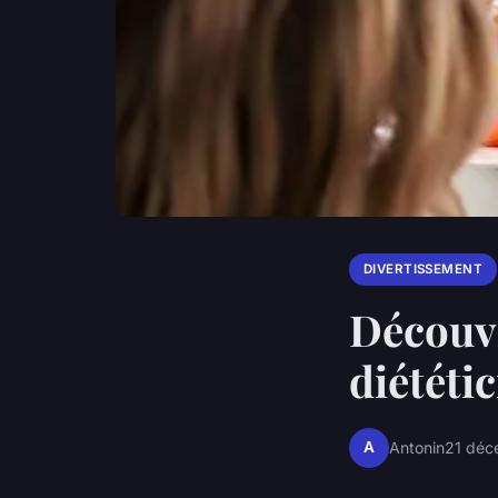
DIVERTISSEMENT
Découvr
diététi
A
Antonin
21 déc