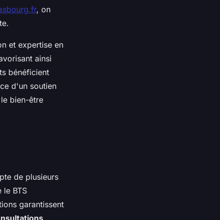
asbourg.fr
, on
te.
on et expertise en
avorisant ainsi
ts bénéficient
nce d'un soutien
le bien-être
pte de plusieurs
 le BTS
tions garantissent
nsultations