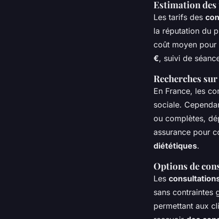
Estimation des 
Les tarifs des
con
la réputation du 
coût moyen pour u
€
, suivi de séanc
Recherches sur 
En France, les co
sociale. Cependan
ou complètes, dép
assurance pour c
diététiques
.
Options de consu
Les
consultations
sans contraintes 
permettant aux cli