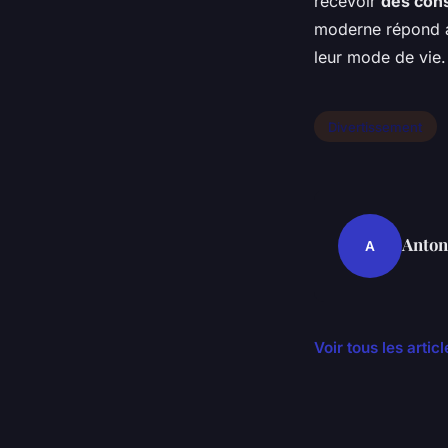
recevoir
des cons
moderne répond au
leur mode de vie.
Divertissement
Anton
A
Voir tous les arti