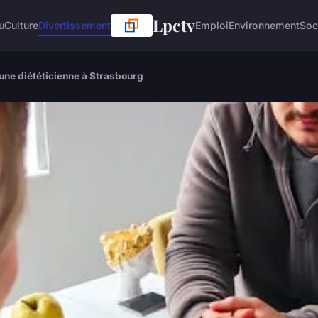
Lpctv
u
Culture
Divertissement
Emploi
Environnement
Soc
une diététicienne à Strasbourg