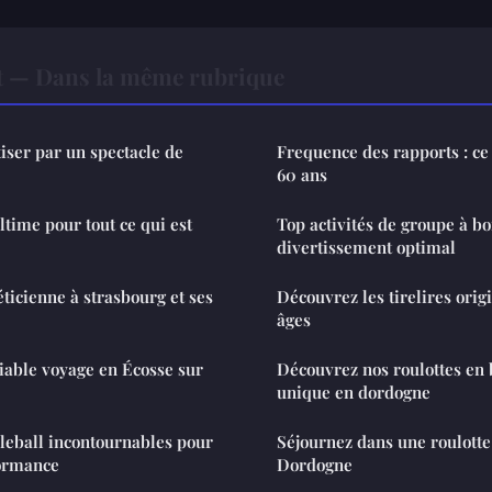
t — Dans la même rubrique
iser par un spectacle de
Frequence des rapports : ce
60 ans
ltime pour tout ce qui est
Top activités de groupe à b
divertissement optimal
ticienne à strasbourg et ses
Découvrez les tirelires orig
âges
iable voyage en Écosse sur
Découvrez nos roulottes en 
unique en dordogne
kleball incontournables pour
Séjournez dans une roulotte 
formance
Dordogne