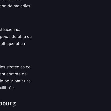
tion de maladies
ététicienne.
 poids durable ou
pathique et un
des stratégies de
nant compte de
le pour bâtir une
ilibrée.
sbourg