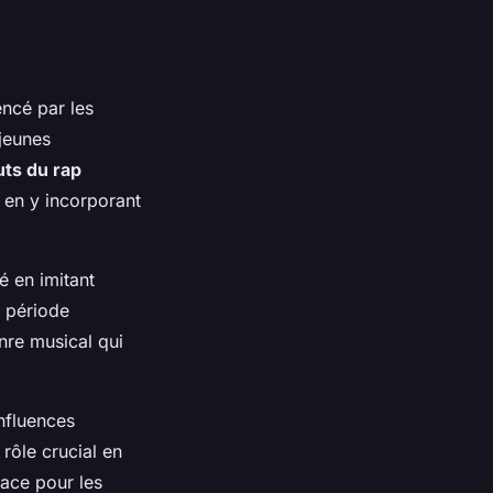
ncé par les
jeunes
ts du rap
 en y incorporant
é en imitant
e période
nre musical qui
nfluences
rôle crucial en
pace pour les