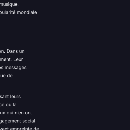
 musique,
pularité mondiale
ion. Dans un
ement. Leur
des messages
que de
lisant leurs
ce ou la
ux qui n’en ont
engagement social
uvent empreinte de