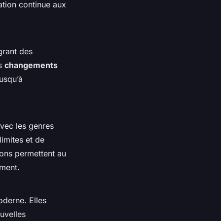
tion continue aux
grant des
es
changements
jusqu’à
avec les genres
limites et de
ions permettent au
ement.
oderne. Elles
ouvelles