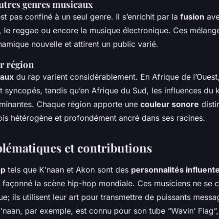
autres genres musicaux
est pas confiné à un seul genre. Il s’enrichit par la
fusion
ave
, le reggae ou encore la musique électronique. Ces mélang
amique nouvelle et attirent un public varié.
ar région
naux
du rap varient considérablement. En Afrique de l’Ouest
t syncopés, tandis qu’en Afrique du Sud, les influences du k
minantes. Chaque région apporte une
couleur sonore
disti
 fois hétérogène et profondément ancré dans ses racines.
blématiques et contributions
ap
tels que K’naan et Akon sont des
personnalités influent
 façonné la scène hip-hop mondiale. Ces musiciens ne se c
e; ils utilisent leur art pour transmettre de puissants messa
K’naan, par exemple, est connu pour son tube “Wavin’ Flag”