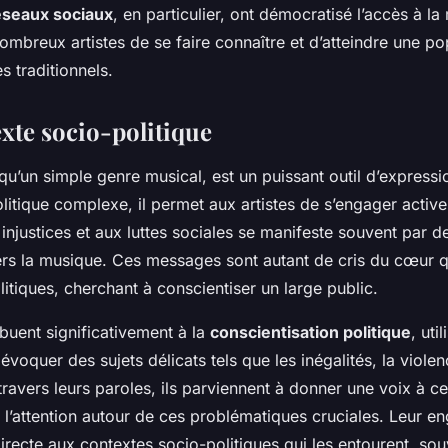
éseaux sociaux
, en particulier, ont démocratisé l’accès à la
ombreux artistes de se faire connaître et d’atteindre une po
s traditionnels.
xte socio-politique
 qu’un simple genre musical, est un puissant outil d’express
litique complexe, il permet aux artistes de s’engager activ
injustices et aux luttes sociales se manifeste souvent par 
ers la musique. Ces messages sont autant de cris du cœur 
itiques, cherchant à conscientiser un large public.
ibuent significativement à la
conscientisation politique
, uti
voquer des sujets délicats tels que les inégalités, la violen
travers leurs paroles, ils parviennent à donner une voix à ce
r l’attention autour de ces problématiques cruciales. Leur 
irecte aux contextes socio-politiques qui les entourent, so