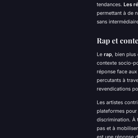
tendances.
Les r
permettant à de n
sans intermédiaire
Rap et conte
Le
rap
, bien plus
contexte socio-po
réponse face aux 
percutants à trav
revendications pol
Les artistes contr
plateformes pour é
discrimination. À 
pas et à mobilise
est une réponse d