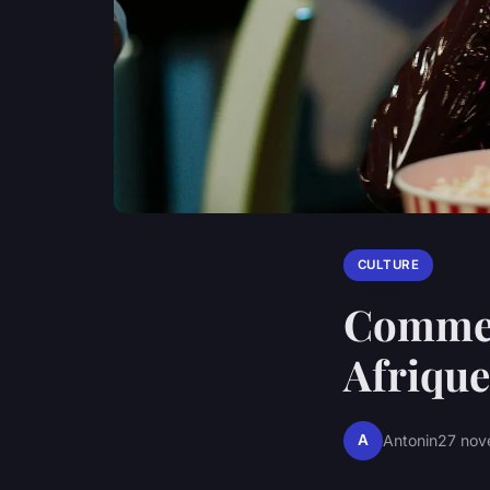
CULTURE
Comment
Afrique
A
Antonin
27 nov