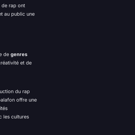
s de rap ont
nt au public une
de de
genres
éativité et de
ruction du rap
alafon offre une
ités
 les cultures