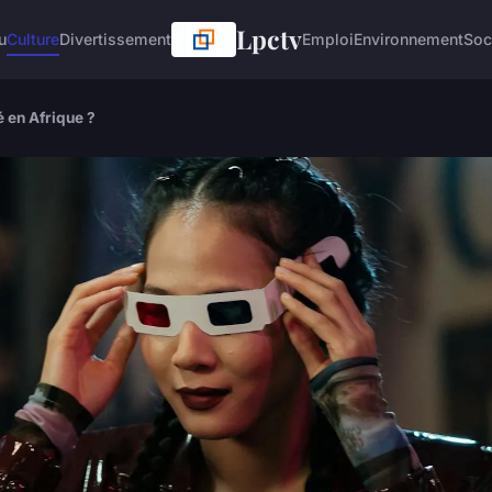
Lpctv
u
Culture
Divertissement
Emploi
Environnement
Soc
 en Afrique ?